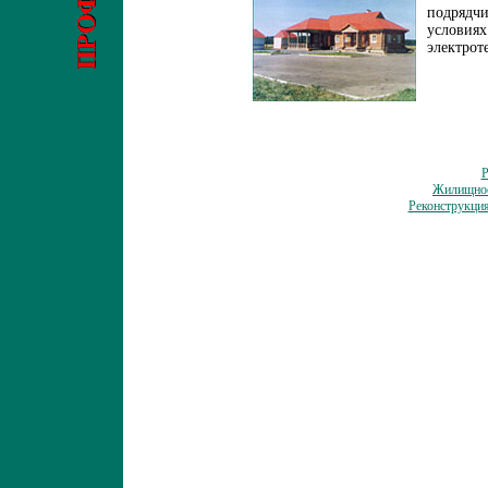
подрядч
условиях
электрот
Р
Жилищное
Реконструкция