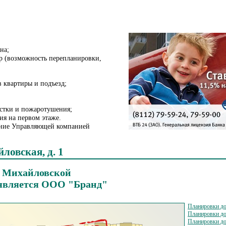
на;
р (возможность перепланировки,
в квартиры и подъезд;
стки и пожаротушения;
я на первом этаже.
ние Управляющей компанией
ловская, д. 1
. Михайловской
является ООО "Бранд"
Планировки до
Планировки дом
Планировки дом