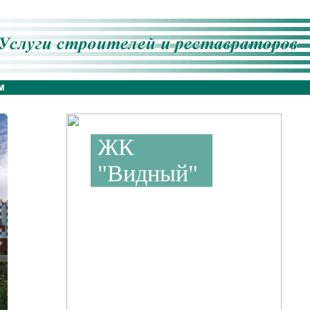
ЖК
"Видный"
Застройщик
ООО "Бранд"