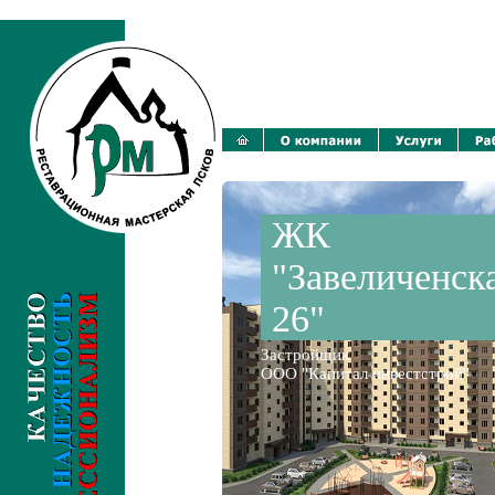
ЖК
"Завеличенск
26"
Застройщик
ООО "Капитал инвестстрой"