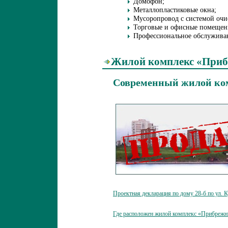
Домофон;
Металлопластиковые окна;
Мусоропровод с системой очи
Торговые и офисные помещени
Профессиональное обслужива
Жилой комплекс «Приб
Современный жилой ком
Проектная декларация по дому 28-б по ул. 
Где расположен жилой комплекс «Прибрежн