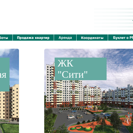
ЖК
ая
"Сити"
Застройщик
ООО "Капитал инвестстрой"