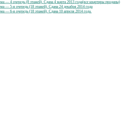
а — 4 очередь (8 этажей). Сдана 4 марта 2013 года(все квартиры проданы)
а — 5-я очередь (18 этажей). Cдана 24 декабря 2014 года
а — 6-я очередь (18 этажей). Cдана 10 апреля 2014 года.